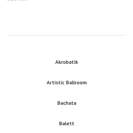
Anmäl dig / mer info
Akrobatik
Artistic Ballroom
Bachata
Balett