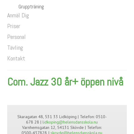
Gruppträning
Anmäl Dig
Priser
Personal
Tävling
Kontakt
Com. Jazz 30 år+ öppen nivå
Skaragatan 48, 531 33 Lidköping | Telefon: 0510-
678 28 |
lidkoping@helensdansskola.nu
Varnhemsgatan 12, 54131 Skövde | Telefon:
0500-437828 I
skovde@helensdansskola.nu