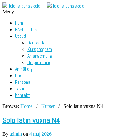
Meny
Hem
BASI pilates
Utbud
Dansstilar
Kursprogram
Arrangemang
Gruppträning
Anmäl dig
Priser
Personal
Tävling
Kontakt
Browse:
Home
/
Kurser
/
Solo latin vuxna N4
Solo latin vuxna N4
By
admin
on
4 maj 2026