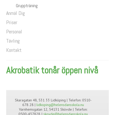
Gruppträning
Anmäl Dig
Priser
Personal
Tävling
Kontakt
Akrobatik tonår öppen nivå
Skaragatan 48, 531 33 Lidköping | Telefon: 0510-
678 28 |
lidkoping@helensdansskola.nu
Varnhemsgatan 12, 54131 Skövde | Telefon:
0500-437828 I
skovde@helensdansskola.nu