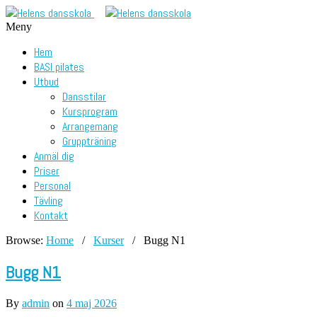
Meny
Hem
BASI pilates
Utbud
Dansstilar
Kursprogram
Arrangemang
Gruppträning
Anmäl dig
Priser
Personal
Tävling
Kontakt
Browse:
Home
/
Kurser
/
Bugg N1
Bugg N1
By
admin
on
4 maj 2026