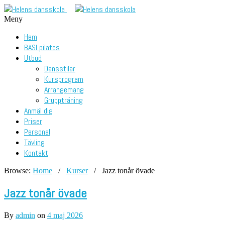
Meny
Hem
BASI pilates
Utbud
Dansstilar
Kursprogram
Arrangemang
Gruppträning
Anmäl dig
Priser
Personal
Tävling
Kontakt
Browse:
Home
/
Kurser
/
Jazz tonår övade
Jazz tonår övade
By
admin
on
4 maj 2026