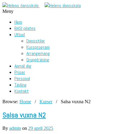
Meny
Hem
BASI pilates
Utbud
Dansstilar
Kursprogram
Arrangemang
Gruppträning
Anmäl dig
Priser
Personal
Tävling
Kontakt
Browse:
Home
/
Kurser
/
Salsa vuxna N2
Salsa vuxna N2
By
admin
on
29 april 2025