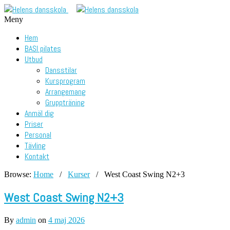
Meny
Hem
BASI pilates
Utbud
Dansstilar
Kursprogram
Arrangemang
Gruppträning
Anmäl dig
Priser
Personal
Tävling
Kontakt
Browse:
Home
/
Kurser
/
West Coast Swing N2+3
West Coast Swing N2+3
By
admin
on
4 maj 2026