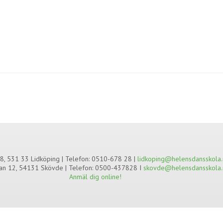
8, 531 33 Lidköping | Telefon: 0510-678 28 |
lidkoping@helensdansskola.
an 12, 54131 Skövde | Telefon: 0500-437828 I
skovde@helensdansskola.
Anmäl dig online!