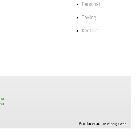
Personal
Tävling
Kontakt
nu
nu
Producerad av
Wibergs Web