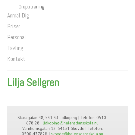
Gruppträning
Anmäl Dig
Priser
Personal
Tävling
Kontakt
Lilja Sellgren
Skaragatan 48, 531 33 Lidköping | Telefon: 0510-
678 28 |
lidkoping@helensdansskola.nu
Varnhemsgatan 12, 54131 Skövde | Telefon:
0500-437828 I
skovde@helensdansskola.nu