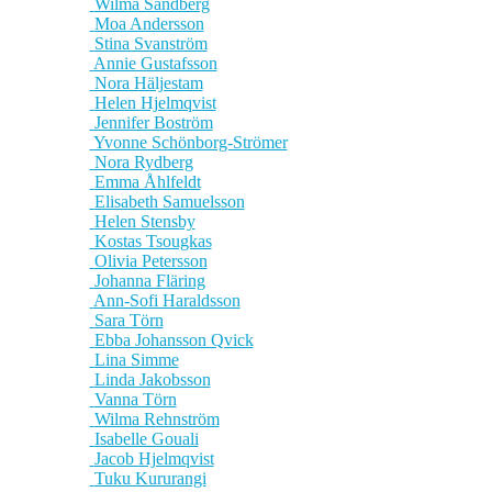
Wilma Sandberg
Moa Andersson
Stina Svanström
Annie Gustafsson
Nora Häljestam
Helen Hjelmqvist
Jennifer Boström
Yvonne Schönborg-Strömer
Nora Rydberg
Emma Åhlfeldt
Elisabeth Samuelsson
Helen Stensby
Kostas Tsougkas
Olivia Petersson
Johanna Fläring
Ann-Sofi Haraldsson
Sara Törn
Ebba Johansson Qvick
Lina Simme
Linda Jakobsson
Vanna Törn
Wilma Rehnström
Isabelle Gouali
Jacob Hjelmqvist
Tuku Kururangi