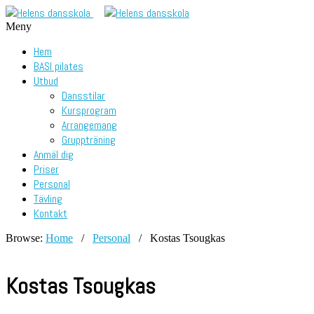
Meny
Hem
BASI pilates
Utbud
Dansstilar
Kursprogram
Arrangemang
Gruppträning
Anmäl dig
Priser
Personal
Tävling
Kontakt
Browse:
Home
/
Personal
/
Kostas Tsougkas
Kostas Tsougkas