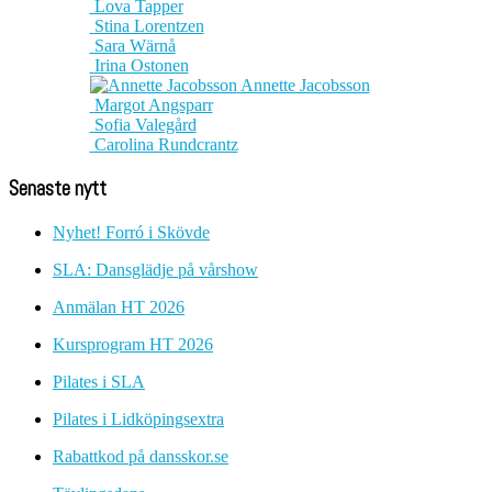
Lova Tapper
Stina Lorentzen
Sara Wärnå
Irina Ostonen
Annette Jacobsson
Margot Angsparr
Sofia Valegård
Carolina Rundcrantz
Senaste nytt
Nyhet! Forró i Skövde
SLA: Dansglädje på vårshow
Anmälan HT 2026
Kursprogram HT 2026
Pilates i SLA
Pilates i Lidköpingsextra
Rabattkod på dansskor.se